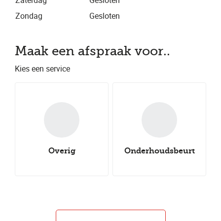
Zaterdag
Gesloten
Zondag
Gesloten
Maak een afspraak voor..
Kies een service
Overig
Onderhoudsbeurt
Nieuwe all-
Nieuwe winterbanden
Aircoservice
Nieuwe zomerbanden
seasonbanden
Autocheck
Uitlijnen
Groot onderhoud
Klein onderhoud
Bandenwissel
Bandenreparatie