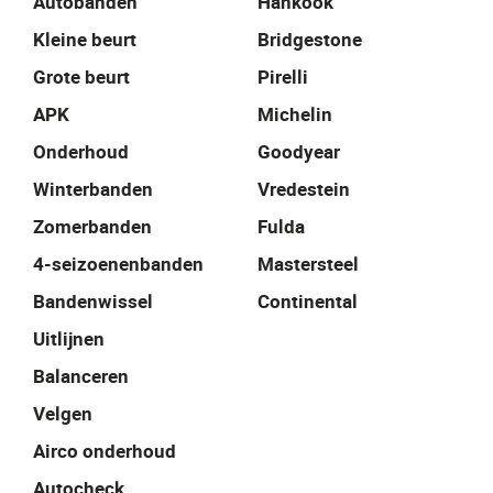
Autobanden
Hankook
Kleine beurt
Bridgestone
Grote beurt
Pirelli
APK
Michelin
Onderhoud
Goodyear
Winterbanden
Vredestein
Zomerbanden
Fulda
4-seizoenenbanden
Mastersteel
Bandenwissel
Continental
Uitlijnen
Balanceren
Velgen
Airco onderhoud
Autocheck