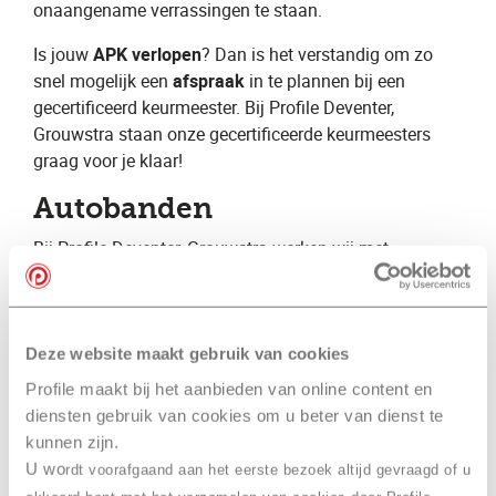
onaangename verrassingen te staan.
Is jouw ​
APK verlopen
? Dan is het verstandig om zo
snel mogelijk een ​
afspraak
​ in te plannen bij een
gecertificeerd keurmeester. Bij Profile Deventer,
Grouwstra staan onze gecertificeerde keurmeesters
graag voor je klaar!
Autobanden
Bij Profile Deventer, Grouwstra ​werken wij met
monteurs met jarenlange ervaring. Hierdoor beschikken
wij over specialistische kennis op vele verschillende
gebieden. Wij kunnen hierdoor een volledige
autoservice aanbieden voor zowel de particuliere als de
Deze website maakt gebruik van cookies
zakelijke automobilist. Daarnaast zijn wij
Profile maakt bij het aanbieden van online content en
gespecialiseerd op het gebied van autobanden en
diensten gebruik van cookies om u beter van dienst te
geven wij graag advies over bijvoorbeeld ​zomerbanden​
kunnen zijn.
, ​winterbanden​ en ​
vierseizoenenbanden
​.
U wo
rdt voorafgaand aan het eerste bezoek altijd gevraagd of u