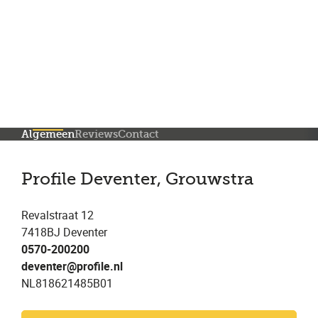
Meer dan 150 vestigingen in heel Nederland
Beoordeeld met een 4,7 op Trustpilot
Auto-onderhoud met fabrieksgarantie
Algemeen
Reviews
Contact
Profile Deventer, Grouwstra
Revalstraat 12
7418BJ Deventer
0570-200200
deventer@profile.nl
NL818621485B01