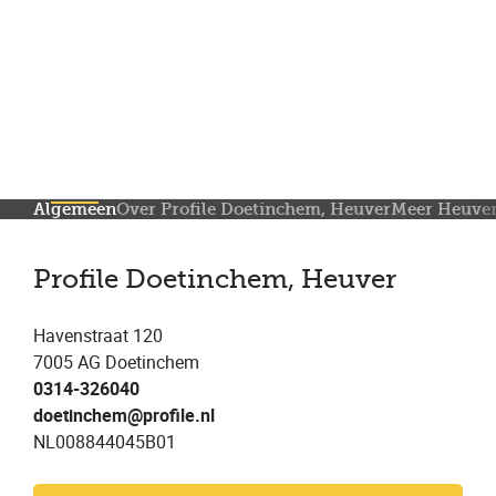
Meer dan 150 vestigingen in heel Nederland
Beoordeeld met een 4,7 op Trustpilot
Auto-onderhoud met fabrieksgarantie
Algemeen
Over Profile Doetinchem, Heuver
Meer Heuver
Profile Doetinchem, Heuver
Havenstraat 120
7005 AG Doetinchem
0314-326040
doetinchem@profile.nl
NL008844045B01