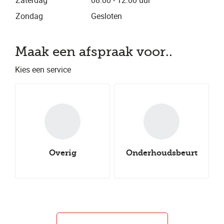
Zaterdag
08.00 - 12.00 uur
Zondag
Gesloten
Maak een afspraak voor..
Kies een service
Overig
Onderhoudsbeurt
Nieuwe all-
Nieuwe winterbanden
Aircoservice
Nieuwe zomerbanden
seasonbanden
Autocheck
Caravancheck
Uitlijnen
Groot onderhoud
Klein onderhoud
Bandenwissel