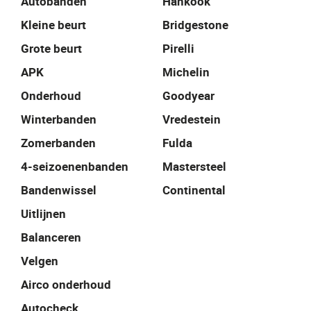
Autobanden
Hankook
Kleine beurt
Bridgestone
Grote beurt
Pirelli
APK
Michelin
Onderhoud
Goodyear
Winterbanden
Vredestein
Zomerbanden
Fulda
4-seizoenenbanden
Mastersteel
Bandenwissel
Continental
Uitlijnen
Balanceren
Velgen
Airco onderhoud
Autocheck