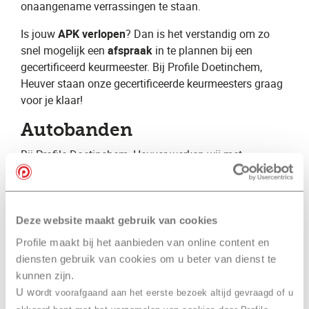
onaangename verrassingen te staan.
Is jouw ​
APK verlopen
? Dan is het verstandig om zo
snel mogelijk een ​
afspraak
​ in te plannen bij een
gecertificeerd keurmeester. Bij Profile Doetinchem,
Heuver staan onze gecertificeerde keurmeesters graag
voor je klaar!
Autobanden
Bij Profile Doetinchem, Heuver ​werken wij met
monteurs met jarenlange ervaring. Hierdoor beschikken
wij over specialistische kennis op vele verschillende
gebieden. Wij kunnen hierdoor een volledige
autoservice aanbieden voor zowel de particuliere als de
Deze website maakt gebruik van cookies
zakelijke automobilist. Daarnaast zijn wij
Profile maakt bij het aanbieden van online content en
gespecialiseerd op het gebied van autobanden en
diensten gebruik van cookies om u beter van dienst te
geven wij graag advies over bijvoorbeeld ​zomerbanden​
kunnen zijn.
, ​winterbanden​ en ​
vierseizoenenbanden
​.
U wo
rdt voorafgaand aan het eerste bezoek altijd gevraagd of u