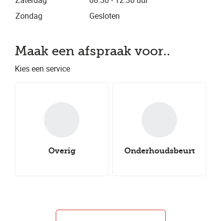
Zaterdag
08.30 - 12.30 uur
Zondag
Gesloten
Maak een afspraak voor..
Kies een service
Overig
Onderhoudsbeurt
Nieuwe all-
Nieuwe winterbanden
Aircoservice
Nieuwe zomerbanden
seasonbanden
Autocheck
Uitlijnen
Groot onderhoud
Klein onderhoud
Bandenwissel
Bandenreparatie