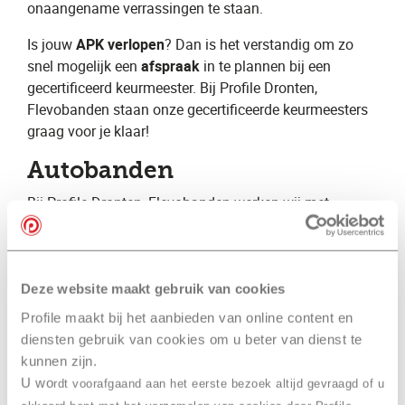
onaangename verrassingen te staan.
Is jouw ​
APK verlopen
? Dan is het verstandig om zo
snel mogelijk een ​
afspraak
​ in te plannen bij een
gecertificeerd keurmeester. Bij Profile Dronten,
Flevobanden staan onze gecertificeerde keurmeesters
graag voor je klaar!
Autobanden
Bij Profile Dronten, Flevobanden ​werken wij met
monteurs met jarenlange ervaring. Hierdoor beschikken
wij over specialistische kennis op vele verschillende
gebieden. Wij kunnen hierdoor een volledige
autoservice aanbieden voor zowel de particuliere als de
Deze website maakt gebruik van cookies
zakelijke automobilist. Daarnaast zijn wij
Profile maakt bij het aanbieden van online content en
gespecialiseerd op het gebied van autobanden en
diensten gebruik van cookies om u beter van dienst te
geven wij graag advies over bijvoorbeeld ​zomerbanden​
kunnen zijn.
, ​winterbanden​ en ​
vierseizoenenbanden
​.
U wo
rdt voorafgaand aan het eerste bezoek altijd gevraagd of u