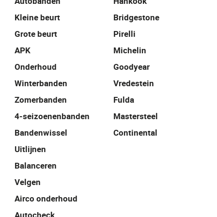
Autobanden
Hankook
Kleine beurt
Bridgestone
Grote beurt
Pirelli
APK
Michelin
Onderhoud
Goodyear
Winterbanden
Vredestein
Zomerbanden
Fulda
4-seizoenenbanden
Mastersteel
Bandenwissel
Continental
Uitlijnen
Balanceren
Velgen
Airco onderhoud
Autocheck