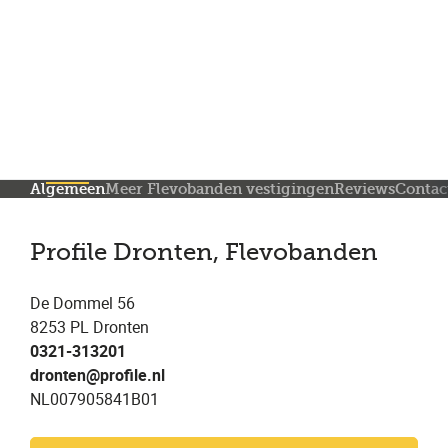
Meer dan 150 vestigingen in heel Nederland
Beoordeeld met een 4,7 op Trustpilot
Auto-onderhoud met fabrieksgarantie
Algemeen
Meer Flevobanden vestigingen
Reviews
Contac
Profile Dronten, Flevobanden
De Dommel 56
8253 PL Dronten
0321-313201
dronten@profile.nl
NL007905841B01