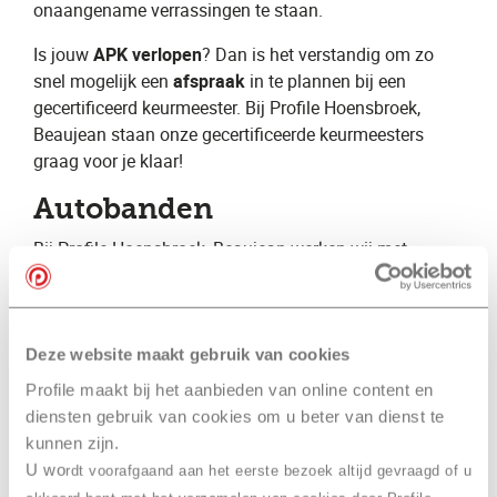
onaangename verrassingen te staan.
Is jouw ​
APK verlopen
? Dan is het verstandig om zo
snel mogelijk een ​
afspraak
​ in te plannen bij een
gecertificeerd keurmeester. Bij Profile Hoensbroek,
Beaujean staan onze gecertificeerde keurmeesters
graag voor je klaar!
Autobanden
Bij Profile Hoensbroek, Beaujean ​werken wij met
monteurs met jarenlange ervaring. Hierdoor beschikken
wij over specialistische kennis op vele verschillende
gebieden. Wij kunnen hierdoor een volledige
autoservice aanbieden voor zowel de particuliere als de
Deze website maakt gebruik van cookies
zakelijke automobilist. Daarnaast zijn wij
Profile maakt bij het aanbieden van online content en
gespecialiseerd op het gebied van autobanden en
diensten gebruik van cookies om u beter van dienst te
geven wij graag advies over bijvoorbeeld ​zomerbanden​
kunnen zijn.
, ​winterbanden​ en ​
vierseizoenenbanden
​.
U wo
rdt voorafgaand aan het eerste bezoek altijd gevraagd of u