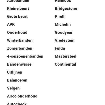
Autobanden
Hankook
Kleine beurt
Bridgestone
Grote beurt
Pirelli
APK
Michelin
Onderhoud
Goodyear
Winterbanden
Vredestein
Zomerbanden
Fulda
4-seizoenenbanden
Mastersteel
Bandenwissel
Continental
Uitlijnen
Balanceren
Velgen
Airco onderhoud
Autocheck