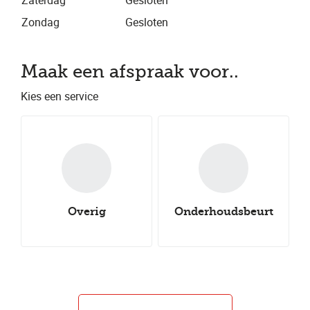
Zaterdag
Gesloten
Zondag
Gesloten
Maak een afspraak voor..
Kies een service
Overig
Onderhoudsbeurt
Nieuwe all-
Nieuwe winterbanden
Aircoservice
Nieuwe zomerbanden
seasonbanden
Autocheck
Caravancheck
Uitlijnen
Groot onderhoud
Klein onderhoud
Bandenwissel