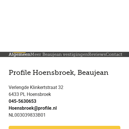
Meer dan 150 vestigingen in heel Nederland
Beoordeeld met een 4,7 op Trustpilot
Auto-onderhoud met fabrieksgarantie
Algemeen
Meer Beaujean vestigingen
Reviews
Contact
Profile Hoensbroek, Beaujean
Verlengde Klinkertstraat 32
6433 PL Hoensbroek
045-5630653
Hoensbroek@profile.nl
NL003039833B01