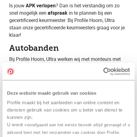
Is jouw ​
APK verlopen
? Dan is het verstandig om zo
snel mogelijk een ​
afspraak
​ in te plannen bij een
gecertificeerd keurmeester. Bij Profile Hoorn, Ultra
staan onze gecertificeerde keurmeesters graag voor je
klaar!
Autobanden
Bij Profile Hoorn, Ultra ​werken wij met monteurs met
jarenlange ervaring. Hierdoor beschikken wij over
specialistische kennis op vele verschillende gebieden.
Wij kunnen hierdoor een volledige autoservice
aanbieden voor zowel de particuliere als de zakelijke
Deze website maakt gebruik van cookies
automobilist. Daarnaast zijn wij gespecialiseerd op het
gebied van autobanden en geven wij graag advies over
Profile maakt bij het aanbieden van online content en
bijvoorbeeld ​zomerbanden​, ​winterbanden​ en ​
diensten gebruik van cookies om u beter van dienst te
vierseizoenenbanden
​.
kunnen zijn.
U wo
rdt voorafgaand aan het eerste bezoek altijd gevraagd of u
Winterbanden
akkoord bent met het verzamelen van cookies door Profile.