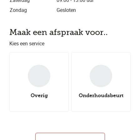
Zaterdag
09:00 - 13:00 uur
Zondag
Gesloten
Maak een afspraak voor..
Kies een service
Overig
Onderhoudsbeurt
Nieuwe all-
Nieuwe winterbanden
Aircoservice
Nieuwe zomerbanden
seasonbanden
Autocheck
Uitlijnen
Groot onderhoud
Klein onderhoud
Bandenwissel
Bandenreparatie