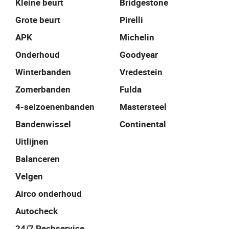
Kleine beurt
Bridgestone
Grote beurt
Pirelli
APK
Michelin
Onderhoud
Goodyear
Winterbanden
Vredestein
Zomerbanden
Fulda
4-seizoenenbanden
Mastersteel
Bandenwissel
Continental
Uitlijnen
Balanceren
Velgen
Airco onderhoud
Autocheck
24/7 Pechservice