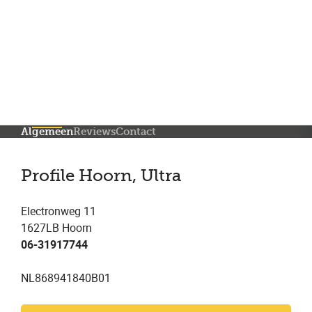
Meer dan 150 vestigingen in heel Nederland
Beoordeeld met een 4,7 op Trustpilot
Auto-onderhoud met fabrieksgarantie
Algemeen
Reviews
Contact
Profile Hoorn, Ultra
Electronweg 11
1627LB Hoorn
06-31917744
NL868941840B01