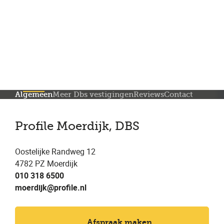
Meer dan 150 vestigingen in heel Nederland
Beoordeeld met een 4,7 op Trustpilot
Auto-onderhoud met fabrieksgarantie
Algemeen
Meer Dbs vestigingen
Reviews
Contact
Profile Moerdijk, DBS
Oostelijke Randweg 12
4782 PZ Moerdijk
010 318 6500
moerdijk@profile.nl
Afspraak maken