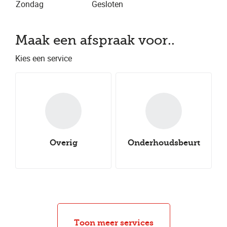
Zondag
Gesloten
Maak een afspraak voor..
Kies een service
Overig
Onderhoudsbeurt
Nieuwe all-
Nieuwe winterbanden
Aircoservice
Nieuwe zomerbanden
seasonbanden
Autocheck
Caravancheck
Uitlijnen
Groot onderhoud
Klein onderhoud
Bandenwissel
Bandenreparatie
APK
Toon meer services