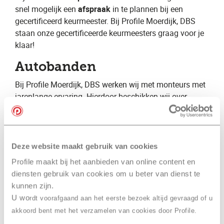
snel mogelijk een ​
afspraak
​ in te plannen bij een
gecertificeerd keurmeester. Bij Profile Moerdijk, DBS
staan onze gecertificeerde keurmeesters graag voor je
klaar!
Autobanden
Bij Profile Moerdijk, DBS ​werken wij met monteurs met
jarenlange ervaring. Hierdoor beschikken wij over
specialistische kennis op vele verschillende gebieden.
Wij kunnen hierdoor een volledige autoservice
aanbieden voor zowel de particuliere als de zakelijke
automobilist. Daarnaast zijn wij gespecialiseerd op het
Deze website maakt gebruik van cookies
gebied van autobanden en geven wij graag advies over
Profile maakt bij het aanbieden van online content en
bijvoorbeeld ​zomerbanden​, ​winterbanden​ en ​
diensten gebruik van cookies om u beter van dienst te
vierseizoenenbanden
​.
kunnen zijn.
U wo
rdt voorafgaand aan het eerste bezoek altijd gevraagd of u
Winterbanden
akkoord bent met het verzamelen van cookies door Profile.
Het is verstandig om te wisselen naar ​
winterbanden