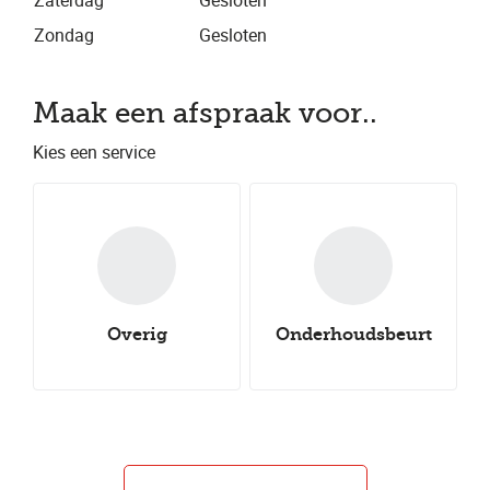
Zaterdag
Gesloten
Zondag
Gesloten
Maak een afspraak voor..
Kies een service
Overig
Onderhoudsbeurt
Nieuwe all-
Nieuwe winterbanden
Aircoservice
Nieuwe zomerbanden
seasonbanden
Autocheck
Caravancheck
Uitlijnen
Groot onderhoud
Klein onderhoud
Bandenwissel