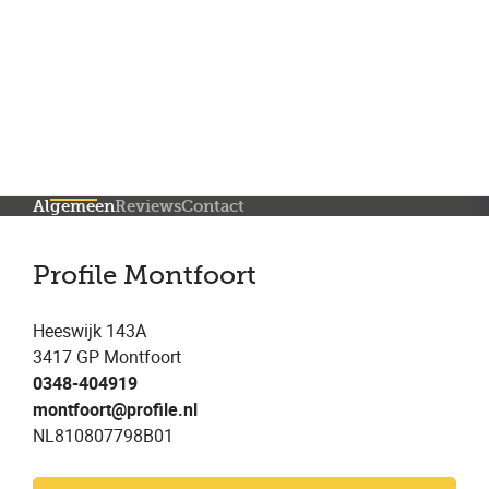
Meer dan 150 vestigingen in heel Nederland
Beoordeeld met een 4,7 op Trustpilot
Auto-onderhoud met fabrieksgarantie
Algemeen
Reviews
Contact
Profile Montfoort
Heeswijk 143A
3417 GP Montfoort
0348-404919
montfoort@profile.nl
NL810807798B01