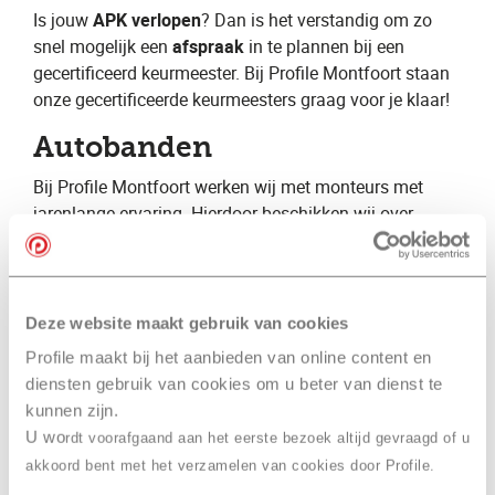
Is jouw ​
APK verlopen
? Dan is het verstandig om zo
snel mogelijk een ​
afspraak
​ in te plannen bij een
gecertificeerd keurmeester. Bij Profile Montfoort staan
onze gecertificeerde keurmeesters graag voor je klaar!
Autobanden
Bij Profile Montfoort ​werken wij met monteurs met
jarenlange ervaring. Hierdoor beschikken wij over
specialistische kennis op vele verschillende gebieden.
Wij kunnen hierdoor een volledige autoservice
aanbieden voor zowel de particuliere als de zakelijke
automobilist. Daarnaast zijn wij gespecialiseerd op het
Deze website maakt gebruik van cookies
gebied van autobanden en geven wij graag advies over
Profile maakt bij het aanbieden van online content en
bijvoorbeeld ​zomerbanden​, ​winterbanden​ en ​
diensten gebruik van cookies om u beter van dienst te
vierseizoenenbanden
​.
kunnen zijn.
U wo
rdt voorafgaand aan het eerste bezoek altijd gevraagd of u
Winterbanden
akkoord bent met het verzamelen van cookies door Profile.
Het is verstandig om te wisselen naar ​
winterbanden