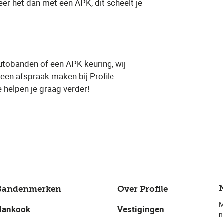
r het dan met een APK, dit scheelt je
utobanden of een APK keuring, wij
een ​afspraak​ maken bij Profile
 helpen je graag verder!
Bandenmerken
Over Profile
M
Hankook
Vestigingen
n