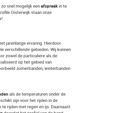
 zo snel mogelijk een ​
afspraak
​ in te
rofile Oisterwijk staan onze
r!
met jarenlange ervaring. Hierdoor
ele verschillende gebieden. Wij kunnen
or zowel de particuliere als de
cialiseerd op het gebied van
orbeeld ​zomerbanden​, ​winterbanden​
nden
​ als de temperaturen onder de
hikt zijn voor het rijden in de
 te rijden met regen en ijs. Daarnaast
en
​ doordat het profiel van de band