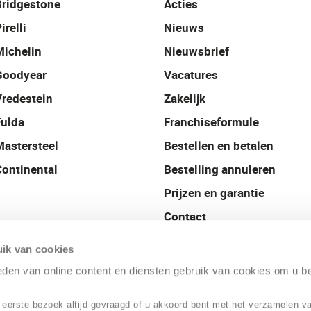
Bridgestone
Acties
irelli
Nieuws
Michelin
Nieuwsbrief
Goodyear
Vacatures
Vredestein
Zakelijk
Fulda
Franchiseformule
Mastersteel
Bestellen en betalen
Continental
Bestelling annuleren
Prijzen en garantie
Contact
Profile België
ik van cookies
ieden van online content en diensten gebruik van cookies om u b
 eerste bezoek altijd gevraagd of u akkoord bent met het verzamelen v