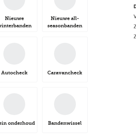
V
Nieuwe
Nieuwe all-
winterbanden
seasonbanden
Autocheck
Caravancheck
ein onderhoud
Bandenwissel