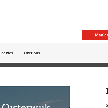
Meer dan 150 vestigingen in heel Nederland
Beoordeeld met een 4,7 op Trustpilot
Auto-onderhoud met fabrieksgarantie
Maak 
n advies
Over ons
 Oisterwijk
S