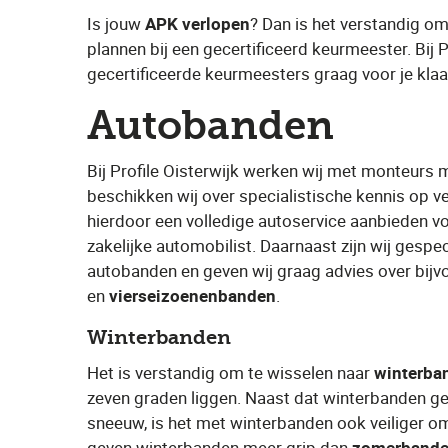
Is jouw ​
APK verlopen
? Dan is het verstandig om
plannen bij een gecertificeerd keurmeester. Bij P
gecertificeerde keurmeesters graag voor je klaa
Autobanden
Bij Profile Oisterwijk ​werken wij met monteurs 
beschikken wij over specialistische kennis op v
hierdoor een volledige autoservice aanbieden vo
zakelijke automobilist. Daarnaast zijn wij gespe
autobanden en geven wij graag advies over bijvo
en ​
vierseizoenenbanden
​.
Winterbanden
Het is verstandig om te wisselen naar ​
winterba
zeven graden liggen. Naast dat winterbanden gesc
sneeuw, is het met winterbanden ook veiliger om
geven winterbanden meer grip dan ​
zomerband