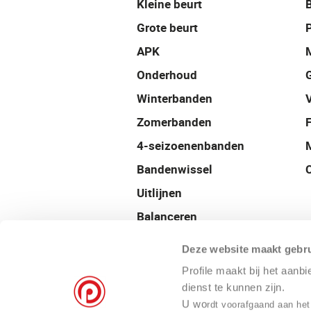
Kleine beurt
Grote beurt
P
APK
Onderhoud
Winterbanden
Zomerbanden
4-seizoenenbanden
Bandenwissel
Uitlijnen
Balanceren
Velgen
Deze website maakt gebru
Airco onderhoud
Profile maakt bij het aanb
Autocheck
dienst te kunnen zijn.
U wo
rdt voorafgaand aan het
24/7 Pechservice