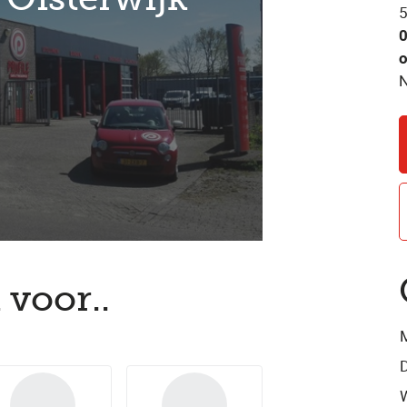
5
o
 voor..