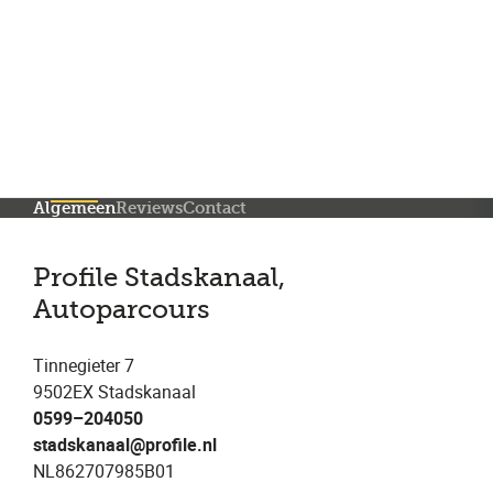
Meer dan 150 vestigingen in heel Nederland
Beoordeeld met een 4,7 op Trustpilot
Auto-onderhoud met fabrieksgarantie
Algemeen
Reviews
Contact
Profile Stadskanaal,
Autoparcours
Tinnegieter 7
9502EX Stadskanaal
0599–204050
stadskanaal@profile.nl
NL862707985B01