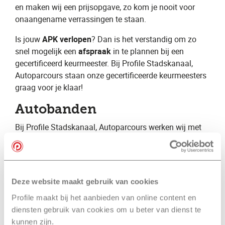
en maken wij een prijsopgave, zo kom je nooit voor
onaangename verrassingen te staan.
Is jouw ​
APK verlopen
? Dan is het verstandig om zo
snel mogelijk een ​
afspraak
​ in te plannen bij een
gecertificeerd keurmeester. Bij Profile Stadskanaal,
Autoparcours staan onze gecertificeerde keurmeesters
graag voor je klaar!
Autobanden
Bij Profile Stadskanaal, Autoparcours ​werken wij met
monteurs met jarenlange ervaring. Hierdoor beschikken
wij over specialistische kennis op vele verschillende
gebieden. Wij kunnen hierdoor een volledige
autoservice aanbieden voor zowel de particuliere als de
Deze website maakt gebruik van cookies
zakelijke automobilist. Daarnaast zijn wij
Profile maakt bij het aanbieden van online content en
gespecialiseerd op het gebied van autobanden en
diensten gebruik van cookies om u beter van dienst te
geven wij graag advies over bijvoorbeeld ​zomerbanden​
kunnen zijn.
, ​winterbanden​ en ​
vierseizoenenbanden
​.