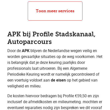
seasonbanden
Autocheck
Uitlijnen
Groot onderhoud
Klein onderhoud
Bandenwissel
Bandenreparatie
APK
Toon meer services
APK bij Profile Stadskanaal,
Autoparcours
Door de ​
APK
​ blijven de Nederlandse wegen veilig en
worden gevaarlijke situaties op de weg voorkomen. Het
is belangrijk dat je deze keuring jaarlijks door
professionals laat uitvoeren. Bij een Algemene
Periodieke Keuring wordt er namelijk gecontroleerd of
een voertuig voldoet aan ​
de eisen
​ op het gebied van
veiligheid en milieu.
De kosten hiervoor bedragen bij Profile €59,50 en zijn
inclusief de afmeldkosten en milieumeting. mochten er
eventueel reparaties nodig zijn bespreken we dit vooraf