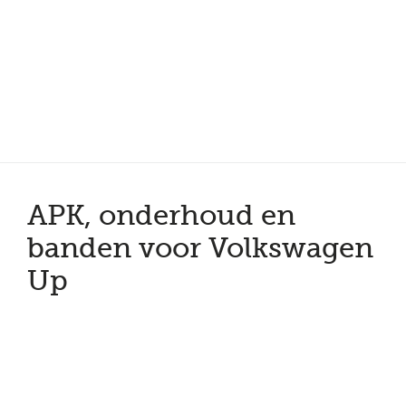
Meer dan 150 vestigingen in heel Nederland
Beoordeeld met een 4,7 op Trustpilot
Auto-onderhoud met fabrieksgarantie
APK, onderhoud en
banden voor Volkswagen
Up