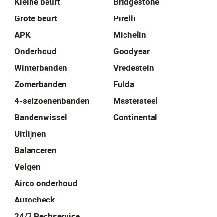
Kleine beurt
Bridgestone
Grote beurt
Pirelli
APK
Michelin
Onderhoud
Goodyear
Winterbanden
Vredestein
Zomerbanden
Fulda
4-seizoenenbanden
Mastersteel
Bandenwissel
Continental
Uitlijnen
Balanceren
Velgen
Airco onderhoud
Autocheck
24/7 Pechservice