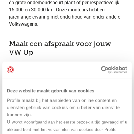
én grote onderhoudsbeurt plant of per respectievelijk
15.000 en 30.000 km. Onze monteurs hebben
jarenlange ervaring met onderhoud van onder andere
Volkswagens.
Maak een afspraak voor jouw
VW Up
Maak een afspraak
Deze website maakt gebruik van cookies
APK Volkswagen Up
Profile maakt bij het aanbieden van online content en
diensten gebruik van cookies om u beter van dienst te
Zorg dat je geen risico op een boete loopt, plan de
APK
kunnen zijn.
voor je Volkswagen daarom op tijd! Voor onder andere
U wo
rdt voorafgaand aan het eerste bezoek altijd gevraagd of u
Volkswagens verzorgen wij de APK. Profile is RDW
akkoord bent met het verzamelen van cookies door Profile.
erkend en heeft vakkundige APK-keurmeesters. Een