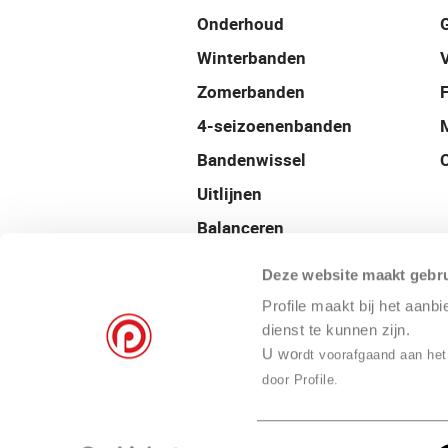
Onderhoud
Winterbanden
Zomerbanden
4-seizoenenbanden
Bandenwissel
Uitlijnen
Balanceren
Velgen
Deze website maakt gebru
Airco onderhoud
Profile maakt bij het aanb
Autocheck
dienst te kunnen zijn.
U wo
rdt voorafgaand aan het
24/7 Pechservice
door Profile.
Toestemmingsselectie