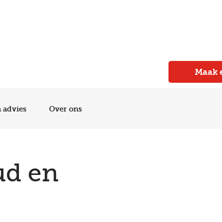
Meer dan 150 vestigingen in heel Nederland
Beoordeeld met een 4,7 op Trustpilot
Auto-onderhoud met fabrieksgarantie
Maak 
n advies
Over ons
ud en