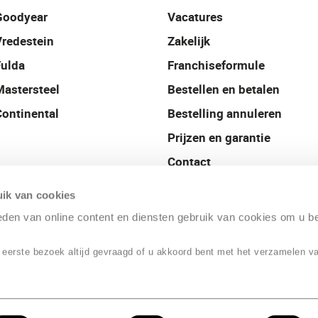
Goodyear
Vacatures
Vredestein
Zakelijk
Fulda
Franchiseformule
Mastersteel
Bestellen en betalen
Continental
Bestelling annuleren
Prijzen en garantie
Contact
Profile België
ik van cookies
ieden van online content en diensten gebruik van cookies om u b
 eerste bezoek altijd gevraagd of u akkoord bent met het verzamelen v