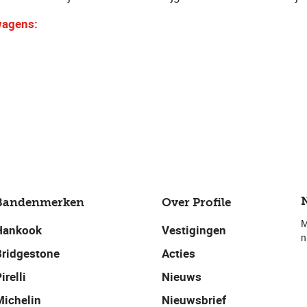
wagens:
Bandenmerken
Over Profile
M
Hankook
Vestigingen
n
Bridgestone
Acties
irelli
Nieuws
Michelin
Nieuwsbrief