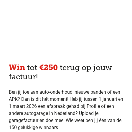
Meer dan 150 vestigingen in heel Nederland
Beoordeeld met een 4,7 op Trustpilot
Auto-onderhoud met fabrieksgarantie
Win
€250
tot
terug op jouw
factuur!
Ben jij toe aan auto-onderhoud, nieuwe banden of een
APK? Dan is dit hét moment! Heb jij tussen 1 januari en
1 maart 2026 een afspraak gehad bij Profile of een
andere autogarage in Nederland? Upload je
garagefactuur en doe mee! Wie weet ben jij één van de
150 gelukkige winnaars.