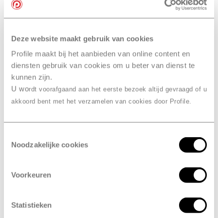
Veelgestelde vragen
over de
Deze website maakt gebruik van cookies
Win je factuurbedrag terug
-
Profile maakt bij het aanbieden van online content en
actie
diensten gebruik van cookies om u beter van dienst te
Benieuwd hoe je kunt meedoen en wat de voorwaarden
kunnen zijn.
zijn? Bekijk dan hieronder de antwoorden op de
U wo
rdt voorafgaand aan het eerste bezoek altijd gevraagd of u
meestgestelde vragen over deze actie.
akkoord bent met het verzamelen van cookies door Profile.
De 3 voordelen
van
Toestemmingsselectie
Profile
Noodzakelijke cookies
Snel, vakkundig en verrassend
Voorkeuren
voordelig
Statistieken
Altijd een vestiging in de buurt