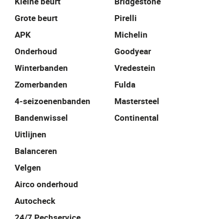
Kleine beurt
Bridgestone
Grote beurt
Pirelli
APK
Michelin
Onderhoud
Goodyear
Winterbanden
Vredestein
Zomerbanden
Fulda
4-seizoenenbanden
Mastersteel
Bandenwissel
Continental
Uitlijnen
Balanceren
Velgen
Airco onderhoud
Autocheck
24/7 Pechservice