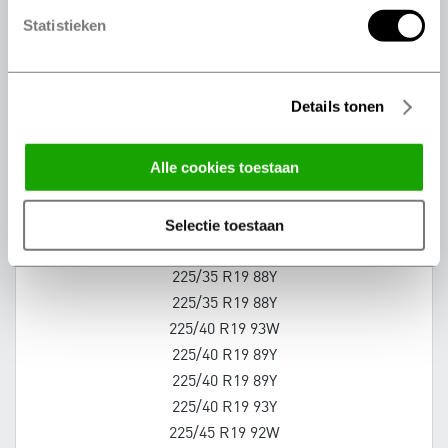
245/35 R18 92Y
Statistieken
245/40 R18 97Y
245/40 R18 93Y
245/40 R18 93Y
Details tonen
245/50 R18 100W
245/50 R18 100Y
alle cookies toestaan
255/35 R18 94Y
255/40 R18 95Y
selectie toestaan
255/45 R18 99Y
265/35 R18 97Y
225/35 R19 88Y
225/35 R19 88Y
225/40 R19 93W
225/40 R19 89Y
225/40 R19 89Y
225/40 R19 93Y
225/45 R19 92W