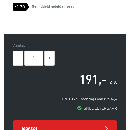
Gemiddeld geluidsniveau
70
Aantal
191,-
p.s.
Prijs excl. montage vanaf €34,-
SNEL LEVERBAAR
bestel