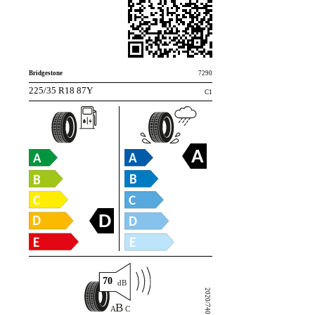
Bridgestone
7290
225/35 R18 87Y
C1
A
D
70
2020/740