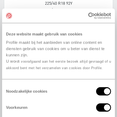
225/40 R18 92Y
225/40 R18 92Y
225/45 R18 91Y
225/45 R18 95Y
225/45 R18 95Y
Deze website maakt gebruik van cookies
225/45 R18 95W
Profile maakt bij het aanbieden van online content en
225/45 R18 91W
diensten gebruik van cookies om u beter van dienst te
225/45 R18 95Y
kunnen zijn.
225/45 R18 95Y
U wo
rdt voorafgaand aan het eerste bezoek altijd gevraagd of u
225/50 R18 95W
akkoord bent met het verzamelen van cookies door Profile.
235/40 R18 95Y
235/45 R18 98W
235/45 R18 94W
Toestemmingsselectie
Noodzakelijke cookies
235/45 R18 98W
245/35 R18 88Y
245/35 R18 92Y
Voorkeuren
245/35 R18 92Y