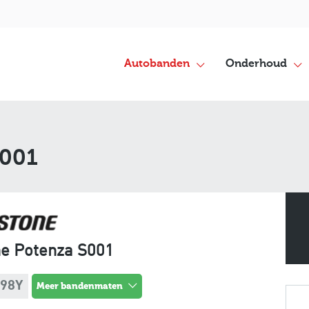
Autobanden
Onderhoud
S001
ne Potenza S001
 98Y
meer bandenmaten