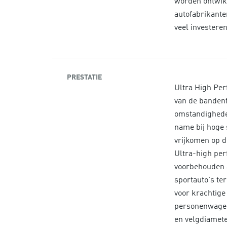
worden ontwik
autofabrikante
veel investere
PRESTATIE
Ultra High Per
van de banden
omstandighede
name bij hoge 
vrijkomen op d
Ultra-high per
voorbehouden a
sportauto's te
voor krachtige
personenwagens
en velgdiamete