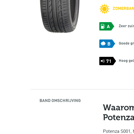
ZOMERBA
Zeer zui
A
Goede gr
B
Hoog gel
71
BAND OMSCHRIJVING
Waarom
Potenza
Potenza S001, 