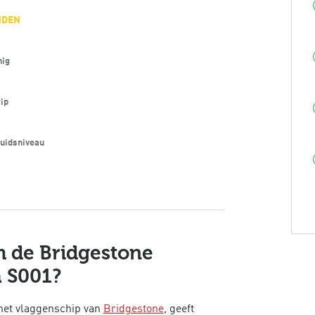
NDEN
nig
ip
uidsniveau
 de Bridgestone
 S001?
het vlaggenschip van
Bridgestone
, geeft