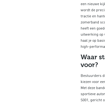
een nieuwe kij
wordt de prec
tractie en han
zomerband sco
heeft een goede
uitwerking op 
haal je op basi
high-performa
Waar st
voor?
Bestuurders di
kiezen voor ee
Met deze bande
sportieve auto
S001, gericht o