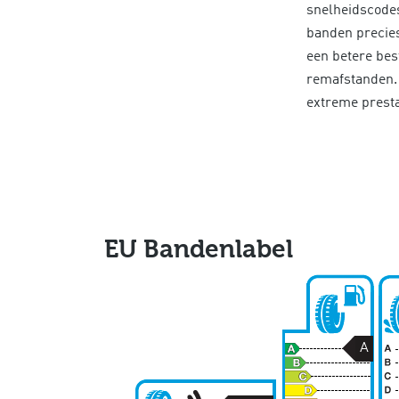
snelheidscodes
banden precies
een betere bes
remafstanden. 
extreme presta
EU Bandenlabel
A