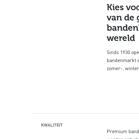
Kies vo
van de 
bandenl
wereld
Sinds 1930 ope
bandenmarkt en
zomer-, winte
KWALITEIT
Premium bande