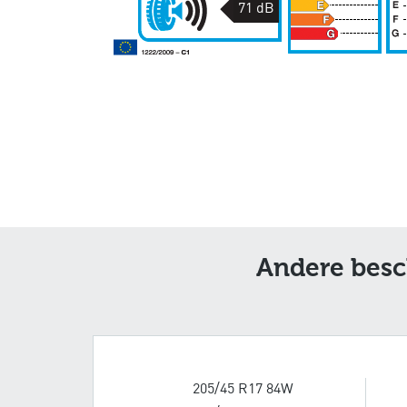
71 dB
Andere besc
205/45 R17 84W