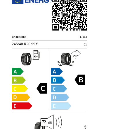
Bridgestone
11163
245/40 R20 99Y
C1
B
C
72