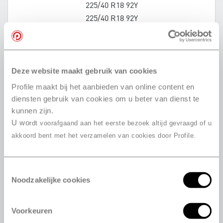
225/40 R18 92Y
225/40 R18 92Y
225/40 R18 92Y
225/45 R18 91Y
225/45 R18 95Y
225/45 R18 95Y
Deze website maakt gebruik van cookies
225/45 R18 95W
Profile maakt bij het aanbieden van online content en
225/45 R18 91W
diensten gebruik van cookies om u beter van dienst te
225/45 R18 95Y
kunnen zijn.
U wo
225/45 R18 95Y
rdt voorafgaand aan het eerste bezoek altijd gevraagd of u
225/50 R18 95W
akkoord bent met het verzamelen van cookies door Profile.
235/40 R18 95Y
235/45 R18 98W
Toestemmingsselectie
235/45 R18 94W
Noodzakelijke cookies
235/45 R18 98W
245/35 R18 88Y
Voorkeuren
245/35 R18 92Y