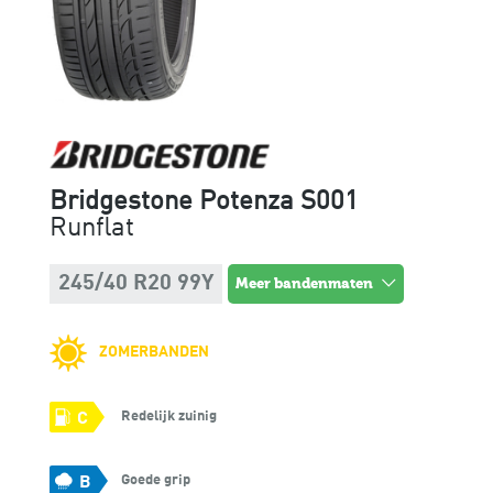
Bridgestone Potenza S001
Runflat
245/40 R20 99Y
meer bandenmaten
ZOMERBANDEN
Redelijk zuinig
C
Goede grip
B