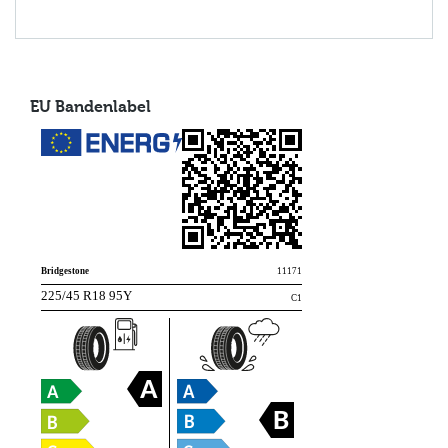
EU Bandenlabel
Bridgestone
11171
225/45 R18 95Y
C1
A
B