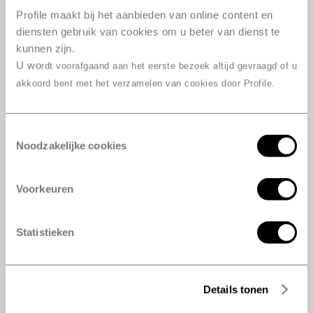
235/45 R18 98W
Profile maakt bij het aanbieden van online content en
235/45 R18 94W
diensten gebruik van cookies om u beter van dienst te
kunnen zijn.
235/45 R18 98W
U wo
rdt voorafgaand aan het eerste bezoek altijd gevraagd of u
245/35 R18 88Y
akkoord bent met het verzamelen van cookies door Profile.
245/35 R18 92Y
245/35 R18 92Y
245/35 R18 92Y
Toestemmingsselectie
Noodzakelijke cookies
245/40 R18 97Y
245/40 R18 93Y
245/40 R18 93Y
Voorkeuren
245/50 R18 100W
245/50 R18 100Y
Statistieken
255/35 R18 94Y
255/40 R18 95Y
255/45 R18 99Y
Details tonen
265/35 R18 97Y
225/35 R19 88Y