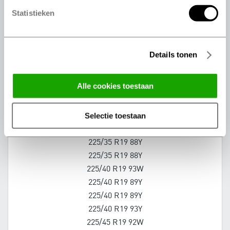
245/35 R18 92Y
Statistieken
245/40 R18 97Y
245/40 R18 93Y
245/40 R18 93Y
Details tonen
245/50 R18 100W
245/50 R18 100Y
alle cookies toestaan
255/35 R18 94Y
255/40 R18 95Y
selectie toestaan
255/45 R18 99Y
265/35 R18 97Y
225/35 R19 88Y
225/35 R19 88Y
225/40 R19 93W
225/40 R19 89Y
225/40 R19 89Y
225/40 R19 93Y
225/45 R19 92W