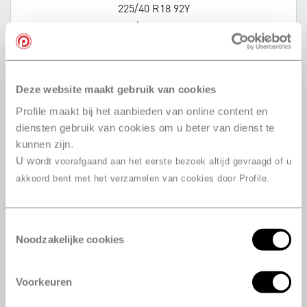
225/40 R18 92Y
225/40 R18 92Y
225/45 R18 91Y
225/45 R18 95Y
225/45 R18 95Y
Deze website maakt gebruik van cookies
225/45 R18 95W
Profile maakt bij het aanbieden van online content en
225/45 R18 91W
diensten gebruik van cookies om u beter van dienst te
225/45 R18 95Y
kunnen zijn.
225/45 R18 95Y
U wo
rdt voorafgaand aan het eerste bezoek altijd gevraagd of u
225/50 R18 95W
akkoord bent met het verzamelen van cookies door Profile.
235/40 R18 95Y
235/45 R18 98W
235/45 R18 94W
Toestemmingsselectie
Noodzakelijke cookies
235/45 R18 98W
245/35 R18 88Y
245/35 R18 92Y
Voorkeuren
245/35 R18 92Y