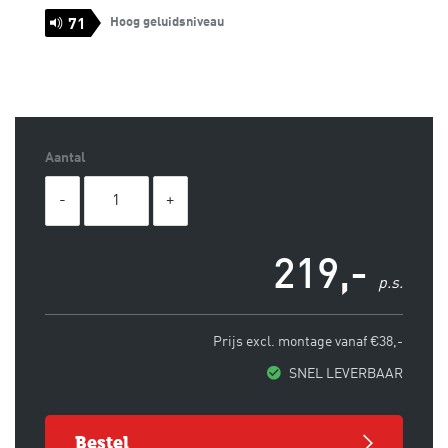
Hoog geluidsniveau
71
Aantal
219,-
p.s.
Prijs excl. montage vanaf €38,-
SNEL LEVERBAAR
bestel