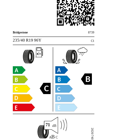
Bridgestone
8739
235/40 R19 96Y
C1
B
C
71
2020/740