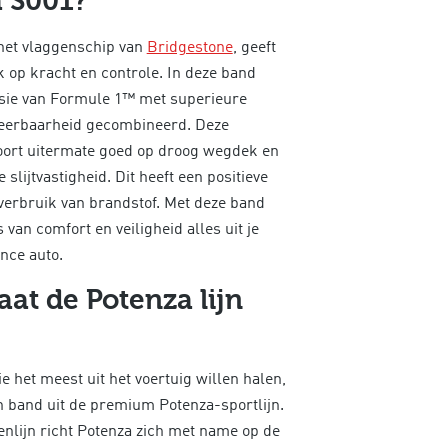
 S001?
het vlaggenschip van
Bridgestone
, geeft
k op kracht en controle. In deze band
isie van Formule 1™ met superieure
teerbaarheid gecombineerd. Deze
ort uitermate goed op droog wegdek en
 slijtvastigheid. Dit heeft een positieve
verbruik van brandstof. Met deze band
s van
comfort en veiligheid alles uit je
nce auto.
aat de Potenza lijn
e het meest uit het voertuig willen halen,
n band uit de premium Potenza-sportlijn.
nlijn richt Potenza zich met name op de