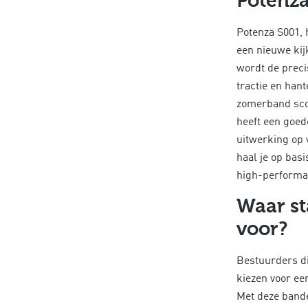
Potenza
Potenza S001, 
een nieuwe kij
wordt de prec
tractie en han
zomerband sco
heeft een goede
uitwerking op 
haal je op basi
high-performa
Waar st
voor?
Bestuurders di
kiezen voor ee
Met deze bande