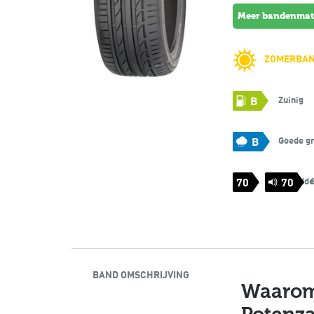
meer bandenma
ZOMERBA
Zuinig
B
Goede gr
B
Gemiddel
70
70
BAND OMSCHRIJVING
Waarom