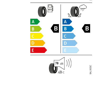
B
B
70
2020/740