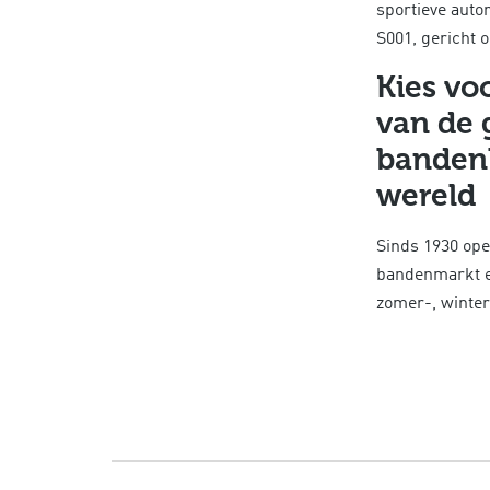
sportieve auto
S001, gericht o
Kies vo
van de 
bandenl
wereld
Sinds 1930 ope
bandenmarkt en
zomer-, winte