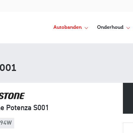
Autobanden
Onderhoud
S001
ne Potenza S001
 94W