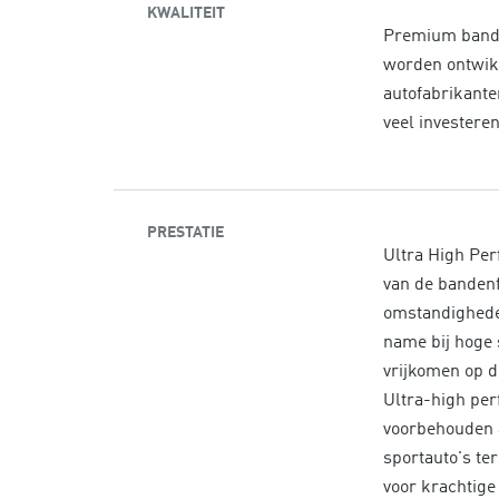
KWALITEIT
Premium bande
worden ontwik
autofabrikante
veel investere
PRESTATIE
Ultra High Per
van de banden
omstandighede
name bij hoge 
vrijkomen op d
Ultra-high per
voorbehouden a
sportauto's te
voor krachtige