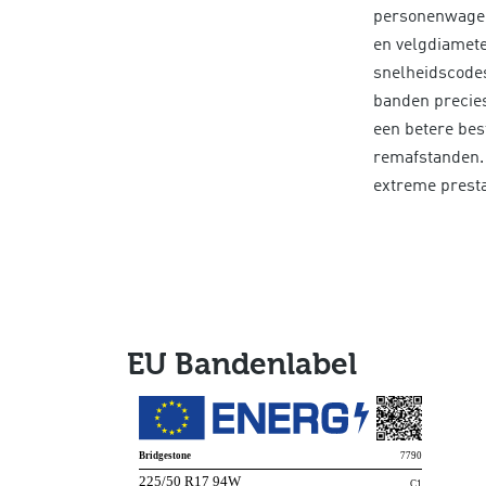
personenwagens
en velgdiamete
snelheidscodes
banden precies
een betere bes
remafstanden. 
extreme presta
EU Bandenlabel
Bridgestone
7790
225/50 R17 94W
C1