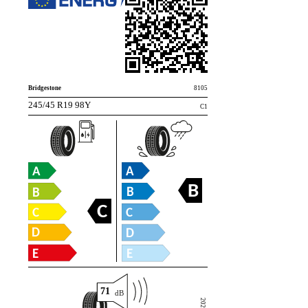
Bridgestone
8105
245/45 R19 98Y
C1
B
C
71