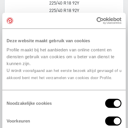
225/40 R18 92Y
225/40 R18 92Y
225/40 R18 92Y
225/45 R18 91Y
225/45 R18 95Y
225/45 R18 95Y
Deze website maakt gebruik van cookies
225/45 R18 95W
Profile maakt bij het aanbieden van online content en
225/45 R18 91W
diensten gebruik van cookies om u beter van dienst te
225/45 R18 95Y
kunnen zijn.
U wo
225/45 R18 95Y
rdt voorafgaand aan het eerste bezoek altijd gevraagd of u
225/50 R18 95W
akkoord bent met het verzamelen van cookies door Profile.
235/40 R18 95Y
235/45 R18 98W
Toestemmingsselectie
235/45 R18 94W
Noodzakelijke cookies
235/45 R18 98W
245/35 R18 88Y
Voorkeuren
245/35 R18 92Y