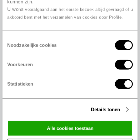
kunnen zijn.
245/35 R18 92Y
U wo
rdt voorafgaand aan het eerste bezoek altijd gevraagd of u
245/35 R18 92Y
akkoord bent met het verzamelen van cookies door Profile.
245/40 R18 97Y
245/40 R18 93Y
Toestemmingsselectie
245/40 R18 93Y
Noodzakelijke cookies
245/50 R18 100W
245/50 R18 100Y
Voorkeuren
255/35 R18 94Y
255/40 R18 95Y
255/45 R18 99Y
Statistieken
265/35 R18 97Y
225/35 R19 88Y
225/35 R19 88Y
Details tonen
225/40 R19 93W
225/40 R19 89Y
alle cookies toestaan
225/40 R19 89Y
225/40 R19 93Y