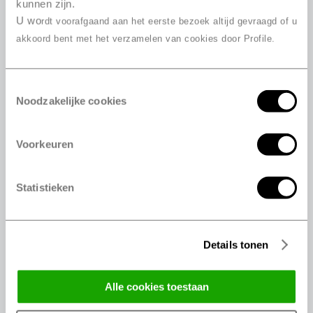
kunnen zijn.
245/35 R18 92Y
U wo
rdt voorafgaand aan het eerste bezoek altijd gevraagd of u
245/35 R18 92Y
akkoord bent met het verzamelen van cookies door Profile.
245/40 R18 97Y
245/40 R18 93Y
Toestemmingsselectie
245/40 R18 93Y
Noodzakelijke cookies
245/50 R18 100W
245/50 R18 100Y
Voorkeuren
255/35 R18 94Y
255/40 R18 95Y
255/45 R18 99Y
Statistieken
265/35 R18 97Y
225/35 R19 88Y
225/35 R19 88Y
Details tonen
225/40 R19 93W
225/40 R19 89Y
alle cookies toestaan
225/40 R19 89Y
225/40 R19 93Y